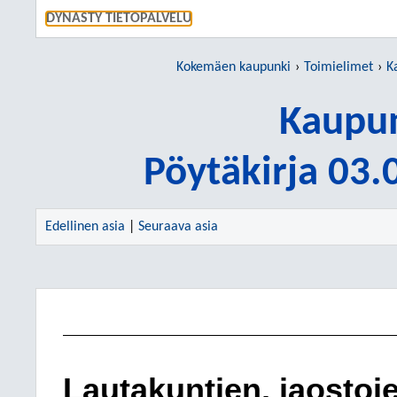
SIIRRY S
DYNASTY TIETOPALVELU
Kokemäen kaupunki
Toimielimet
K
Kaupun
Pöytäkirja 03
Edellinen asia
|
Seuraava asia
Lautakuntien, jaostoje