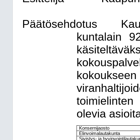
Päätösehdotus
Ka
kuntalain 9
käsitelt
kokouspalve
kokouksee
viranhaltij
toimielinte
olevia asioit
Konsernijaosto
Elinvoimalautakunta
Sivistys- ja hyvinvointilautaku