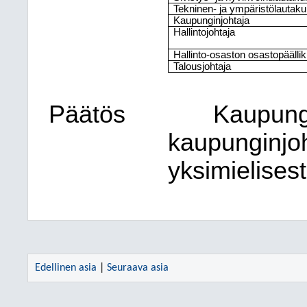
Tekninen- ja ympäristölautaku
Kaupunginjohtaja
Hallintojohtaja
Hallinto-osaston osastopäälli
Talousjohtaja
Päätös
Kaupungi
kaupunginjo
yksimielisest
Edellinen asia
|
Seuraava asia