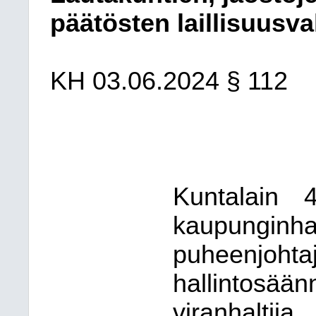
päätösten laillisuusv
KH
03.06.2024
§ 112
Kuntalain
kaupunginha
puheenjoht
hallintosää
viranha