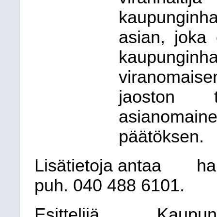
kaupunginh
asian, joka 
kaupungi
viranomaise
jaoston 
asianomain
päätöksen.
Lisätietoja antaa
ha
puh. 040
488 6101.
Esittelijä
Kaupun