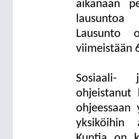
aikanaan pe
lausuntoa 
Lausunto 
viimeistään 
Sosiaali- 
ohjeistanut
ohjeessaan 
yksiköihin a
Kuntia on k