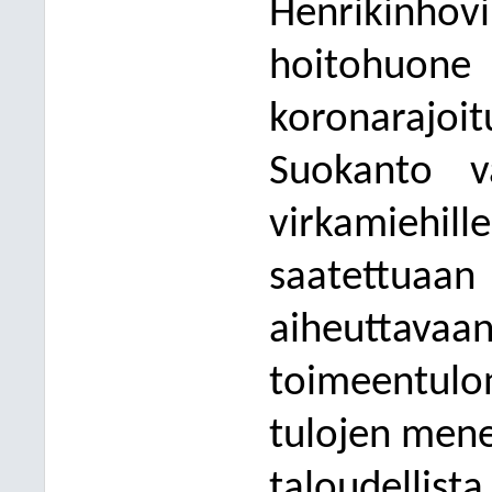
Henrikinh
hoi
tohuone 
koronarajoit
Suokanto
v
virkamiehill
saatett
aiheuttav
toimeentulo
tulojen mene
taloudellista