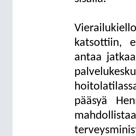
Vierailuk
katsottiin,
antaa jat
kaa
palveluke
hoitolatilas
pääsyä Henr
mahdollis
terveysmini