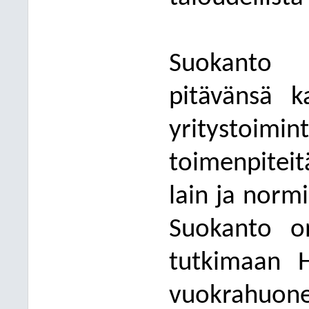
Suokanto
pitävänsä 
yritystoimin
toimenpitei
lain ja norm
Suokan
to on
tutkimaan H
vuokrahuo