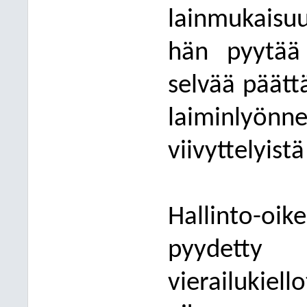
lainmukais
hän pyytää 
selvää päätt
laiminlyönne
viivyttelyist
Hallinto-oi
pyydetty 
vierailukie