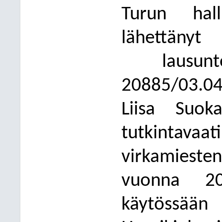
Turun hal
lähettänyt
K
lausun
20885/03.04
Liisa Suo
tutkinta
vaat
virkamiest
vuonna 2
käytössä
än