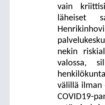
vain kriitti
läheiset s
Henrikinhovi
palvelukesk
nekin riskia
valossa, s
henkilökunt
välillä ilman 
COVID19-