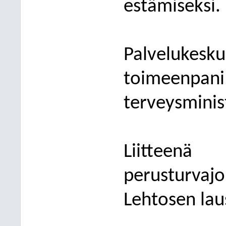
estämiseksi.
Palvelukesku
toimeen
terveysminis
Liittee
perusturvaj
Lehtosen lau