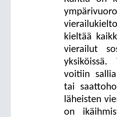
ympä
rivuo
vierailukiel
kieltää kai
vierailut s
yksiköissä.
voitiin
salli
tai saattoh
lähe
isten vi
on
ikäihm