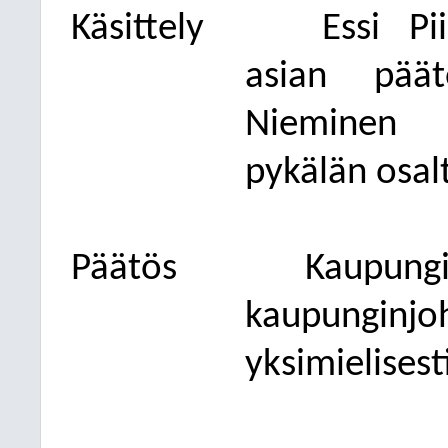
Käsittely
Essi Pii
asian
päätö
Nieminen t
pykälän osal
Päätös
Kaupun
kaupunginj
yksimielisest