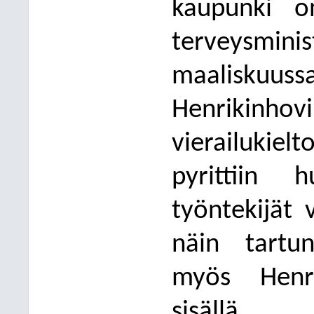
kaupunki on
terveysmini
maaliskuu
Henrikinh
vierailukiel
pyritt
iin
huo
työntekijät
näin tartun
myös Henri
sisällä.