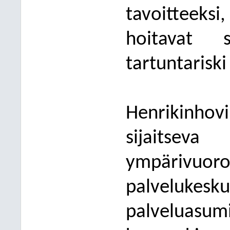
tavoitteeks
hoitavat s
tartuntarisk
Henrikinhov
sijait
ympärivuoro
palvelukesk
palveluasu