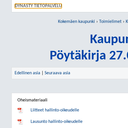
SIIRRY S
DYNASTY TIETOPALVELU
Kokemäen kaupunki
Toimielimet
K
Kaupun
Pöytäkirja 27
Edellinen asia
|
Seuraava asia
Oheismateriaali
Liitteet hallinto-oikeudelle
Lausunto hallinto-oikeudelle