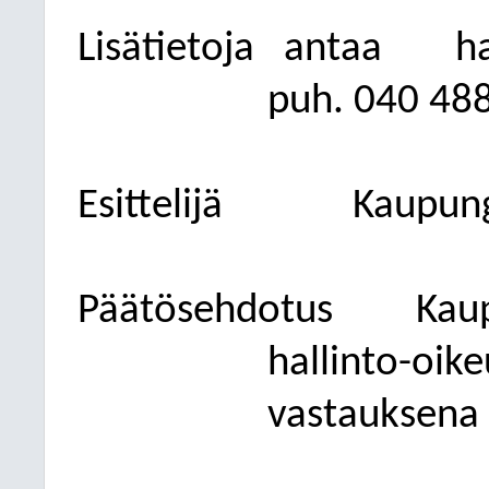
Lisätietoja antaa
ha
puh. 040
488
Esittelijä
Kaupung
Päätösehdotus
Kau
hallinto-oik
vastauksena